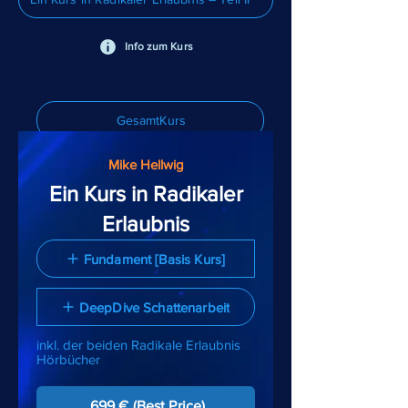
Info zum Kurs
GesamtKurs
Mike Hellwig
Ein Kurs in Radikaler
Erlaubnis
Fundament [Basis Kurs]
DeepDive Schattenarbeit
inkl. der beiden Radikale Erlaubnis
Hörbücher
699 € (Best Price)