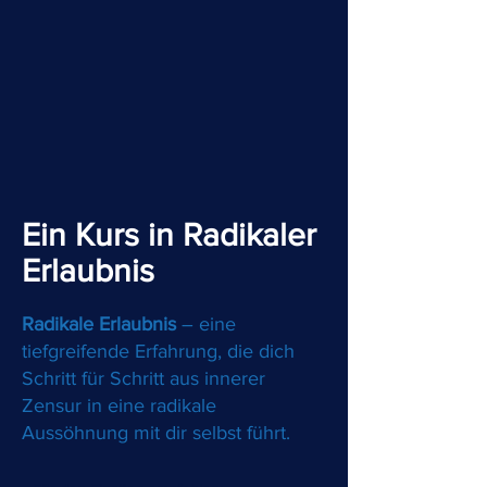
Ein Kurs in Radikaler
Erlaubnis
Radikale Erlaubnis
– ​eine
tiefgreifende Erfahrung, die dich
Schritt für Schritt aus innerer
Zensur in eine radikale
Aussöhnung mit dir selbst führt.