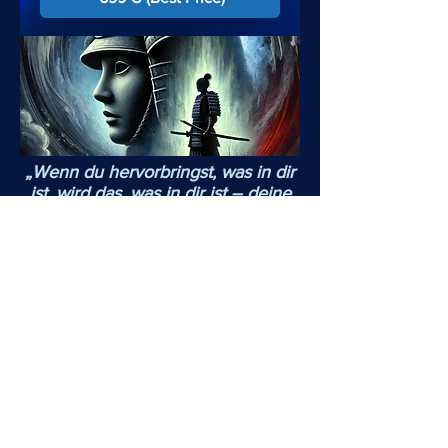
„Wenn du hervorbringst, was in dir
ist, wird das, was in dir ist – deine
Rettung sein!“
Über Mike Hellwig
Mike Hellwig arbeitet seit über drei